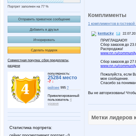
Портрет заполнен на 77 %
Комплименты
Отправить приватное сообщение
1 комплиментов в гостевой 
Добавить в друзья
kentucky
22.07.20
Игнорировать
ПРИГЛАШАЮ!!!
Сбор заказов до 23
Распродажа!
Сделать подарок
www.nn.ru/community/
Совместная покупка: сбор предоплаты,
Сбор заказов до 27.
раздачи
www.nn.ru/community/
популярность:
Пожалуйста, если В
25284 место
мое сообщение.
-7 ↓
Спасибо за пониман
рейтинг
995
?
Вы не авторизованы! Чтоб
Привилегированный
пользователь
4
уровня
Метки лидеров
Статистика портрета:
сейчас просматривают портрет - 0